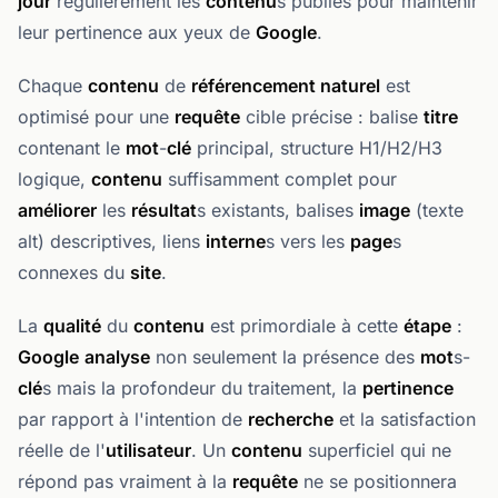
jour
régulièrement les
contenu
s publiés pour maintenir
leur pertinence aux yeux de
Google
.
Chaque
contenu
de
référencement naturel
est
optimisé pour une
requête
cible précise : balise
titre
contenant le
mot
-
clé
principal, structure H1/H2/H3
logique,
contenu
suffisamment complet pour
améliorer
les
résultat
s existants, balises
image
(texte
alt) descriptives, liens
interne
s vers les
page
s
connexes du
site
.
La
qualité
du
contenu
est primordiale à cette
étape
:
Google
analyse
non seulement la présence des
mot
s-
clé
s mais la profondeur du traitement, la
pertinence
par rapport à l'intention de
recherche
et la satisfaction
réelle de l'
utilisateur
. Un
contenu
superficiel qui ne
répond pas vraiment à la
requête
ne se positionnera