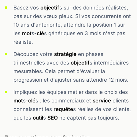
Basez vos
objectif
s sur des données réalistes,
pas sur des vœux pieux. Si vos concurrents ont
10 ans d'antériorité, atteindre la position 1 sur
les
mot
s-
clé
s génériques en 3 mois n'est pas
réaliste.
Découpez votre
stratégie
en phases
trimestrielles avec des
objectif
s intermédiaires
mesurables. Cela permet d'évaluer la
progression et d'ajuster sans attendre 12 mois.
Impliquez les équipes métier dans le choix des
mot
s-
clé
s : les commerciaux et
service
clients
connaissent les
requête
s réelles de vos clients,
que les
outil
s
SEO
ne captent pas toujours.