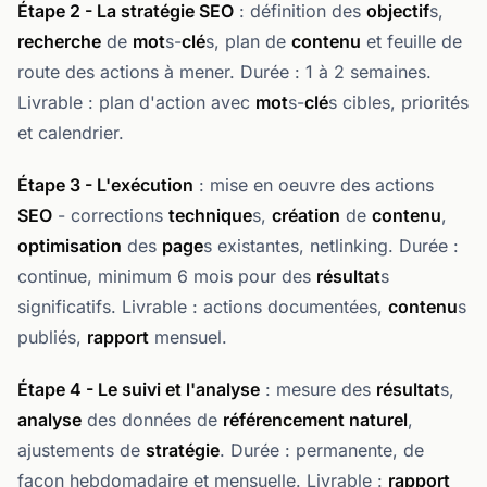
Étape 2 - La stratégie SEO
: définition des
objectif
s,
recherche
de
mot
s-
clé
s, plan de
contenu
et feuille de
route des actions à mener. Durée : 1 à 2 semaines.
Livrable : plan d'action avec
mot
s-
clé
s cibles, priorités
et calendrier.
Étape 3 - L'exécution
: mise en oeuvre des actions
SEO
- corrections
technique
s,
création
de
contenu
,
optimisation
des
page
s existantes, netlinking. Durée :
continue, minimum 6 mois pour des
résultat
s
significatifs. Livrable : actions documentées,
contenu
s
publiés,
rapport
mensuel.
Étape 4 - Le suivi et l'analyse
: mesure des
résultat
s,
analyse
des données de
référencement naturel
,
ajustements de
stratégie
. Durée : permanente, de
façon hebdomadaire et mensuelle. Livrable :
rapport