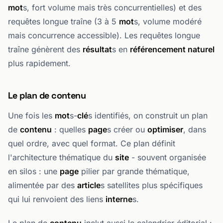
mot
s, fort volume mais très concurrentielles) et des
requêtes longue traîne (3 à 5
mot
s, volume modéré
mais concurrence accessible). Les requêtes longue
traîne génèrent des
résultat
s en
référencement naturel
plus rapidement.
Le plan de contenu
Une fois les
mot
s-
clé
s identifiés, on construit un plan
de
contenu
: quelles
page
s créer ou
optimiser
, dans
quel ordre, avec quel format. Ce plan définit
l'architecture thématique du
site
- souvent organisée
en silos : une
page
pilier par grande thématique,
alimentée par des
article
s satellites plus spécifiques
qui lui renvoient des liens
interne
s.