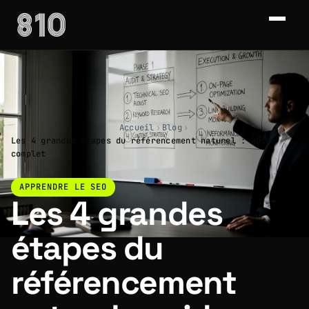
Accueil
›
Blog
›
Les 4 grandes étapes du référencement naturel : guide
complet
APPRENDRE LE SEO
Les 4 grandes
étapes du
référencement