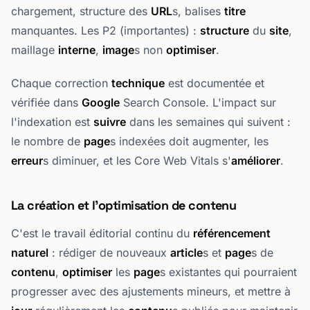
chargement, structure des
URL
s, balises
titre
manquantes. Les P2 (importantes) :
structure
du
site
,
maillage
interne
,
image
s non
optimiser
.
Chaque correction
technique
est documentée et
vérifiée dans
Google
Search Console. L'impact sur
l'indexation est
suivre
dans les semaines qui suivent :
le nombre de
page
s indexées doit augmenter, les
erreur
s diminuer, et les Core Web Vitals s'
améliorer
.
La création et l'optimisation de contenu
C'est le travail éditorial continu du
référencement
naturel
: rédiger de nouveaux
article
s et
page
s de
contenu
,
optimiser
les
page
s existantes qui pourraient
progresser avec des ajustements mineurs, et mettre à