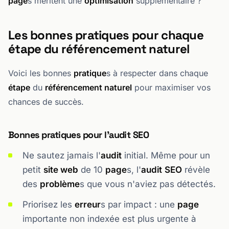
page
s méritent une
optimisation
supplémentaire ?
Les bonnes pratiques pour chaque
étape du référencement naturel
Voici les bonnes
pratique
s à respecter dans chaque
étape
du
référencement naturel
pour maximiser vos
chances de succès.
Bonnes pratiques pour l'audit SEO
Ne sautez jamais l'
audit
initial. Même pour un
petit
site web
de 10
page
s, l'
audit
SEO
révèle
des
problème
s que vous n'aviez pas détectés.
Priorisez les
erreur
s par impact : une
page
importante non indexée est plus urgente à