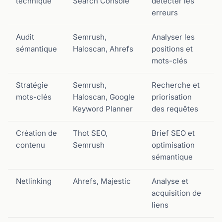
technique
Search Console
détecter les
erreurs
Audit
Semrush,
Analyser les
sémantique
Haloscan, Ahrefs
positions et
mots-clés
Stratégie
Semrush,
Recherche et
mots-clés
Haloscan, Google
priorisation
Keyword Planner
des requêtes
Création de
Thot SEO,
Brief SEO et
contenu
Semrush
optimisation
sémantique
Netlinking
Ahrefs, Majestic
Analyse et
acquisition de
liens