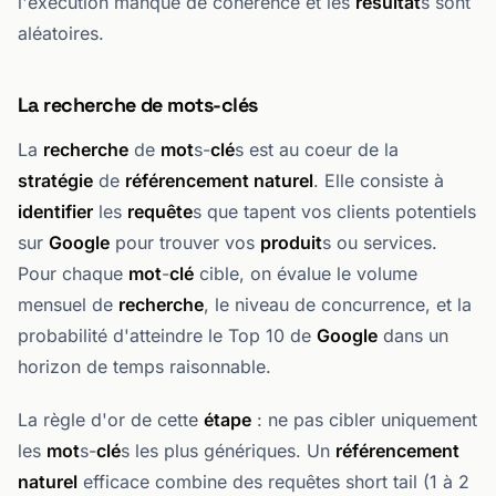
l'exécution manque de cohérence et les
résultat
s sont
aléatoires.
La recherche de mots-clés
La
recherche
de
mot
s-
clé
s est au coeur de la
stratégie
de
référencement naturel
. Elle consiste à
identifier
les
requête
s que tapent vos clients potentiels
sur
Google
pour trouver vos
produit
s ou services.
Pour chaque
mot
-
clé
cible, on évalue le volume
mensuel de
recherche
, le niveau de concurrence, et la
probabilité d'atteindre le Top 10 de
Google
dans un
horizon de temps raisonnable.
La règle d'or de cette
étape
: ne pas cibler uniquement
les
mot
s-
clé
s les plus génériques. Un
référencement
naturel
efficace combine des requêtes short tail (1 à 2