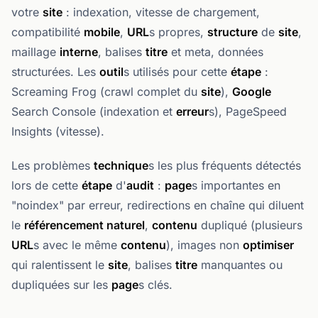
votre
site
: indexation, vitesse de chargement,
compatibilité
mobile
,
URL
s propres,
structure
de
site
,
maillage
interne
, balises
titre
et meta, données
structurées. Les
outil
s utilisés pour cette
étape
:
Screaming Frog (crawl complet du
site
),
Google
Search Console (indexation et
erreur
s), PageSpeed
Insights (vitesse).
Les problèmes
technique
s les plus fréquents détectés
lors de cette
étape
d'
audit
:
page
s importantes en
"noindex" par erreur, redirections en chaîne qui diluent
le
référencement naturel
,
contenu
dupliqué (plusieurs
URL
s avec le même
contenu
), images non
optimiser
qui ralentissent le
site
, balises
titre
manquantes ou
dupliquées sur les
page
s clés.