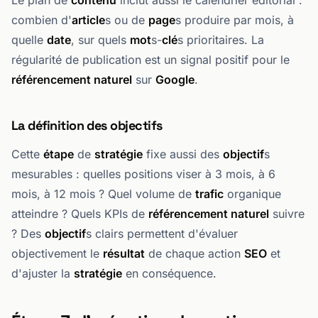
Le plan de
contenu
inclut aussi le calendrier éditorial :
combien d'
article
s ou de
page
s produire par mois, à
quelle
date
, sur quels
mot
s-
clé
s prioritaires. La
régularité de publication est un signal positif pour le
référencement naturel
sur
Google
.
La définition des objectifs
Cette
étape
de
stratégie
fixe aussi des
objectif
s
mesurables : quelles positions viser à 3 mois, à 6
mois, à 12 mois ? Quel volume de
trafic
organique
atteindre ? Quels KPIs de
référencement naturel
suivre
? Des
objectif
s clairs permettent d'évaluer
objectivement le
résultat
de chaque action
SEO
et
d'ajuster la
stratégie
en conséquence.