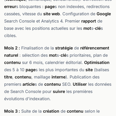
erreur
s bloquantes :
page
s non indexées, redirections
cassées, vitesse du
site web
. Configuration de
Google
Search Console et Analytics 4. Premier
rapport
de
base avec les positions actuelles sur les
mot
s-
clé
s
cibles.
Mois 2 :
Finalisation de la
stratégie
de
référencement
naturel
: sélection des
mot
s-
clé
s prioritaires, plan de
contenu
sur 6 mois, calendrier éditorial.
Optimisation
des 5 à 10
page
s les plus importantes du
site
(balises
titre
,
contenu
, maillage
interne
). Publication des
premiers
article
s de
contenu
SEO.
Utiliser
les données
de Search Console pour
suivre
les premières
évolutions d'indexation.
Mois 3 :
Suite de la
création
de
contenu
selon le