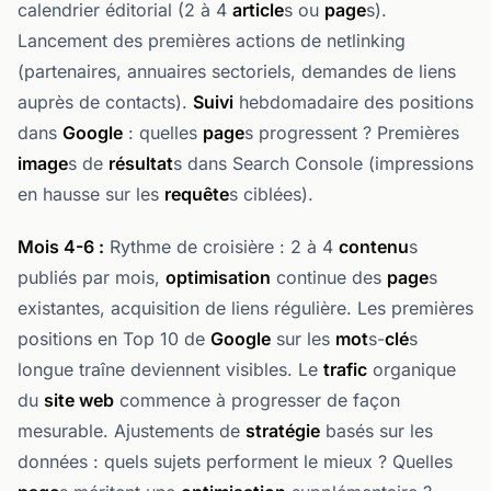
calendrier éditorial (2 à 4
article
s ou
page
s).
Lancement des premières actions de netlinking
(partenaires, annuaires sectoriels, demandes de liens
auprès de contacts).
Suivi
hebdomadaire des positions
dans
Google
: quelles
page
s progressent ? Premières
image
s de
résultat
s dans Search Console (impressions
en hausse sur les
requête
s ciblées).
Mois 4-6 :
Rythme de croisière : 2 à 4
contenu
s
publiés par mois,
optimisation
continue des
page
s
existantes, acquisition de liens régulière. Les premières
positions en Top 10 de
Google
sur les
mot
s-
clé
s
longue traîne deviennent visibles. Le
trafic
organique
du
site web
commence à progresser de façon
mesurable. Ajustements de
stratégie
basés sur les
données : quels sujets performent le mieux ? Quelles