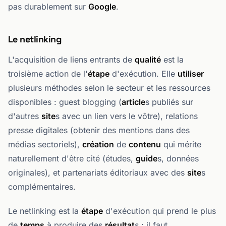
pas durablement sur
Google
.
Le netlinking
L'acquisition de liens entrants de
qualité
est la
troisième action de l'
étape
d'exécution. Elle
utiliser
plusieurs méthodes selon le secteur et les ressources
disponibles : guest blogging (
article
s publiés sur
d'autres
site
s avec un lien vers le vôtre), relations
presse digitales (obtenir des mentions dans des
médias sectoriels),
création
de
contenu
qui mérite
naturellement d'être cité (études,
guide
s, données
originales), et partenariats éditoriaux avec des
site
s
complémentaires.
Le netlinking est la
étape
d'exécution qui prend le plus
de
temps
à produire des
résultat
s : il faut