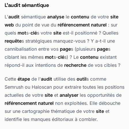
L'audit sémantique
L'
audit
sémantique
analyse
le
contenu
de votre
site
web
du point de vue du
référencement naturel
: sur
quels
mot
s-
clé
s votre
site
est-il positionné ? Quelles
requête
s stratégiques manquez-vous ? Y a-t-il une
cannibalisation entre vos
page
s (plusieurs
page
s
ciblant les mêmes
mot
s-
clé
s) ? Le
contenu
existant
répond-il aux intentions de
recherche
de vos cibles ?
Cette
étape
de l'
audit
utilise des
outil
s comme
Semrush ou Haloscan pour extraire toutes les positions
actuelles de votre
site
et
analyser
les opportunités de
référencement naturel
non exploitées. Elle débouche
sur une cartographie thématique de votre
site
et
identifie les manques éditoriaux à combler.