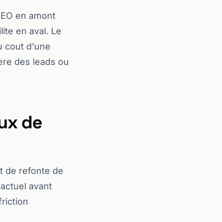
 SEO en amont
ite en aval. Le
 cout d'une
nere des leads ou
eux de
et de refonte de
 actuel avant
riction