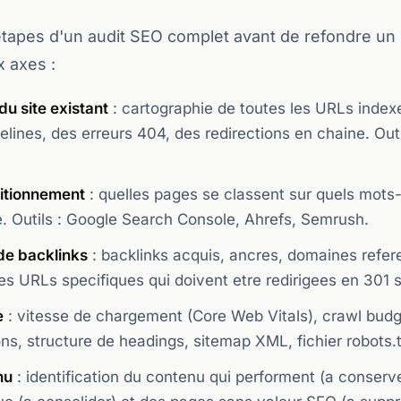
etapes d'un audit SEO complet avant de refondre un s
x axes :
u site existant
: cartographie de toutes les URLs indexe
lines, des erreurs 404, des redirections en chaine. Out
itionnement
: quelles pages se classent sur quels mots-
e. Outils : Google Search Console, Ahrefs, Semrush.
 de backlinks
: backlinks acquis, ancres, domaines refer
es URLs specifiques qui doivent etre redirigees en 301 s
e
: vitesse de chargement (Core Web Vitals), crawl budget
ns, structure de headings, sitemap XML, fichier robots.t
nu
: identification du contenu qui performent (a conserve