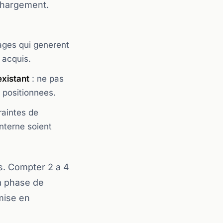
 chargement.
pages qui generent
s acquis.
existant
: ne pas
 positionnees.
raintes de
interne soient
s. Compter 2 a 4
a phase de
mise en