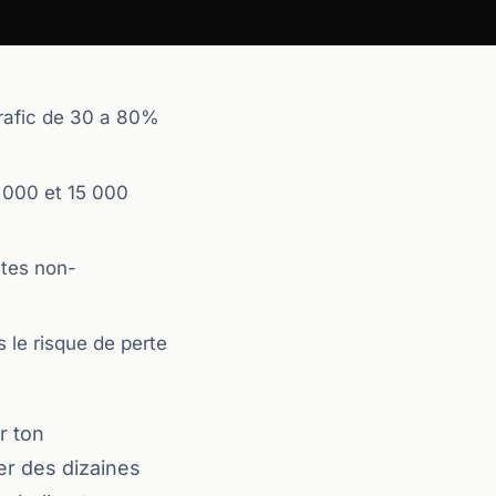
rafic de 30 a 80%
 000 et 15 000
stes non-
s le risque de perte
r ton
er des dizaines