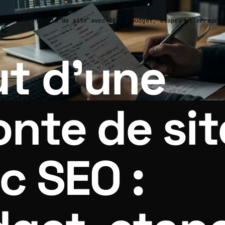
ut d'une refonte de site avec SEO : budget, etapes et erreurs
t d'une
onte de sit
c SEO :