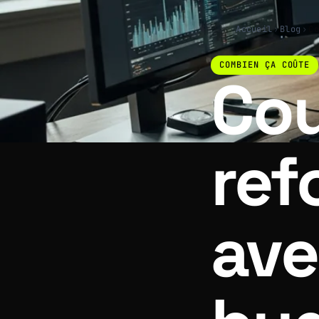
Accueil
›
Blog
›
Co
COMBIEN ÇA COÛTE
Cou
ref
ave