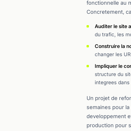
fonctionnelle au 
Concretement, ca 
Auditer le site
du trafic, les m
Construire la 
changer les URL
Impliquer le co
structure du si
integrees dans 
Un projet de ref
semaines pour la 
developpement et 
production pour st