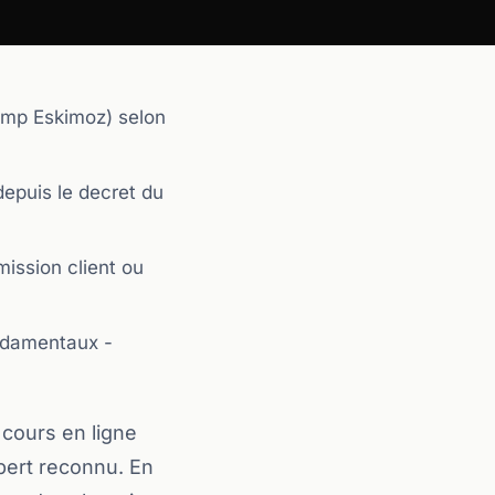
amp Eskimoz) selon
depuis le decret du
mission client ou
ndamentaux -
 cours en ligne
pert reconnu. En