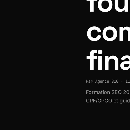
fou
com
fin
Par Agence 810 · 11
Formation SEO 202
CPF/OPCO et guide 