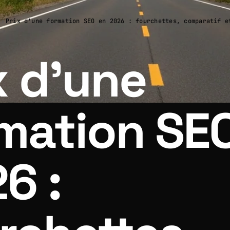
›
Prix d'une formation SEO en 2026 : fourchettes, comparatif e
x d'une
mation SE
6 :