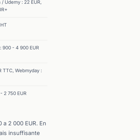
 / Udemy : 22 EUR,
UR+
 HT
 900 - 4 900 EUR
UR TTC, Webmyday :
 - 2 750 EUR
00 a 2 000 EUR. En
is insuffisante