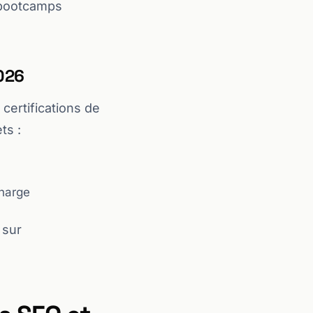
s bootcamps
2026
certifications de
ts :
charge
 sur