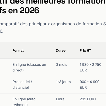
if des meilleures formation
ifs en 2026
comparatif des principaux organismes de formation 
6.
Format
Duree
Prix HT
En ligne (classes en
3 mois
1 980 - 2 750
direct)
EUR
Presentiel /
1-3 jours
900 - 4 900
distanciel
EUR
En ligne (auto-
Libre
299 EUR+
rythmee)