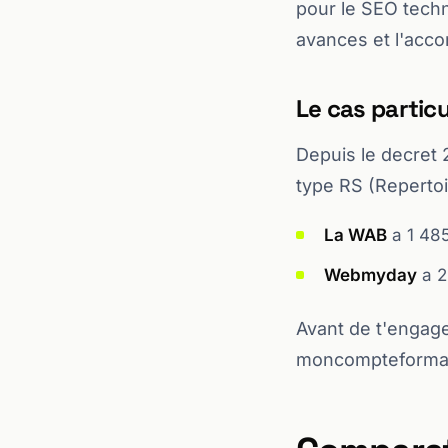
pour le SEO techn
avances et l'acc
Le cas partic
Depuis le decret 
type RS (Repertoi
La WAB
a 1 485
Webmyday
a 2
Avant de t'engage
moncompteformati