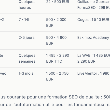
Quelques
22 - 500 EUR
Guillaume Guersan
heures
FormaSEO : 299 E
1-2
7 - 14h
500 - 2 000
Cegos : 1 540 EUR
EUR
2-5 jours
900 - 4 900
Eskimoz Academy :
EUR
te
Quelques
1 485 - 2 290
La WAB : 1 485 E
semaines
EUR TTC
2 290 EUR
avec
1-3 mois
1 500 - 2 750
LiveMentor : 1 980
EUR
plus courante pour une formation SEO de qualite : 5
ur de l'autoformation utile pour les fondamentaux ma