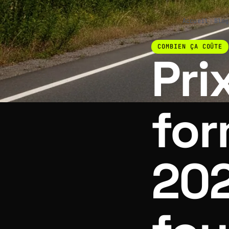
Accueil
›
Blog
COMBIEN ÇA COÛTE
Pri
for
202