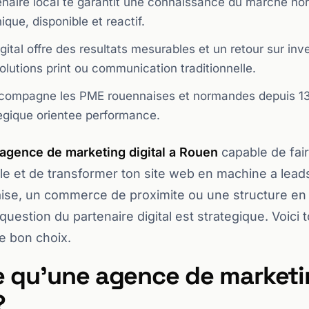
tenaire local te garantit une connaissance du marche no
ique, disponible et reactif.
gital offre des resultats mesurables et un retour sur in
olutions print ou communication traditionnelle.
compagne les PME rouennaises et normandes depuis 1
egique orientee performance.
agence de marketing digital a Rouen
capable de fair
ogle et de transformer ton site web en machine a lead
se, un commerce de proximite ou une structure en 
uestion du partenaire digital est strategique. Voici to
le bon choix.
e qu'une agence de marketin
?