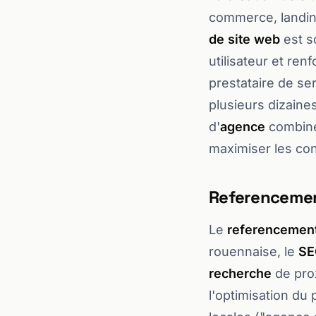
commerce, landin
de site web
est so
utilisateur et re
prestataire de se
plusieurs dizaine
d'
agence
combine
maximiser les con
Referencement
Le
referencement
rouennaise, le
SE
recherche
de prox
l'optimisation du 