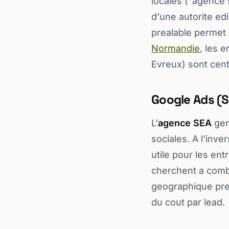
locales ("agence 
d'une autorite edi
prealable permet d
Normandie
, les 
Evreux) sont cent
Google Ads (SE
L'
agence SEA
ger
sociales. A l'inve
utile pour les en
cherchent a comble
geographique pre
du cout par lead.