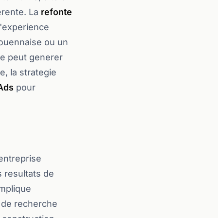
erente. La
refonte
l'experience
rouennaise ou un
se peut generer
, la strategie
Ads
pour
entreprise
s resultats de
implique
ns de recherche