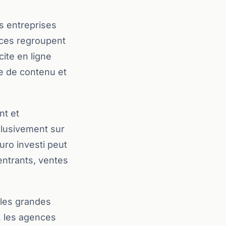
s entreprises
nces regroupent
ite en ligne
ie de contenu et
nt et
xclusivement sur
uro investi peut
 entrants, ventes
 les grandes
, les agences