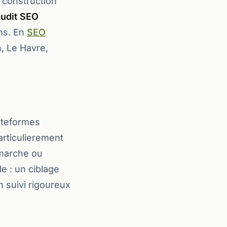
 construction
audit SEO
ons. En
SEO
, Le Havre,
ateformes
articulierement
 marche ou
le : un ciblage
 suivi rigoureux