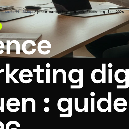
Accueil
›
Blog
›
Agence marketing digital Rouen : guide 2026
ence
keting dig
en : guide