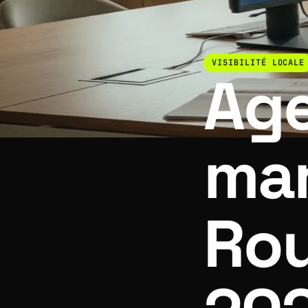
VISIBILITÉ LOCALE
Ag
mar
Rou