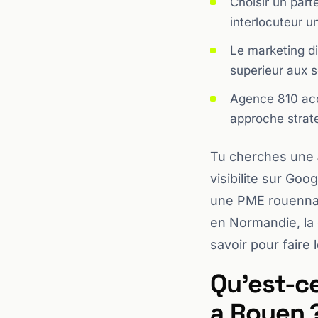
Choisir un par
interlocuteur un
Le marketing di
superieur aux s
Agence 810 ac
approche strat
Tu cherches une
visibilite sur Go
une PME rouennai
en Normandie, la q
savoir pour faire 
Qu'est-c
a Rouen 