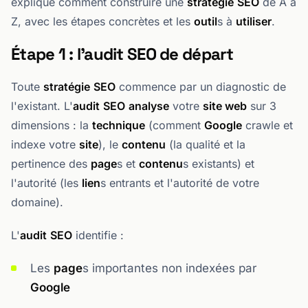
explique comment construire une
stratégie
SEO
de A à
Z, avec les étapes concrètes et les
outil
s à
utiliser
.
Étape 1 : l'audit SEO de départ
Toute
stratégie
SEO
commence par un diagnostic de
l'existant. L'
audit
SEO
analyse
votre
site web
sur 3
dimensions : la
technique
(comment
Google
crawle et
indexe votre
site
), le
contenu
(la qualité et la
pertinence des
page
s et
contenu
s existants) et
l'autorité (les
lien
s entrants et l'autorité de votre
domaine).
L'
audit
SEO
identifie :
Les
page
s importantes non indexées par
Google