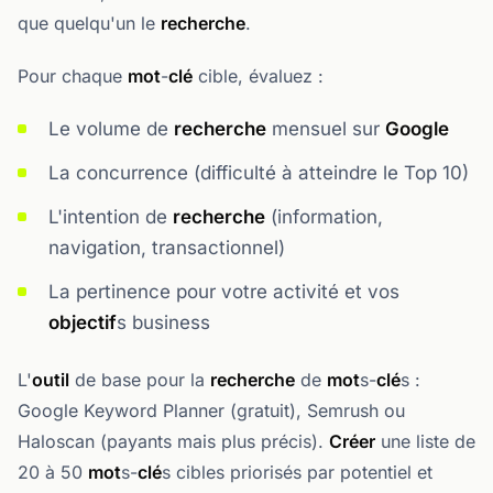
que quelqu'un le
recherche
.
Pour chaque
mot
-
clé
cible, évaluez :
Le volume de
recherche
mensuel sur
Google
La concurrence (difficulté à atteindre le Top 10)
L'intention de
recherche
(information,
navigation, transactionnel)
La pertinence pour votre activité et vos
objectif
s business
L'
outil
de base pour la
recherche
de
mot
s-
clé
s :
Google Keyword Planner (gratuit), Semrush ou
Haloscan (payants mais plus précis).
Créer
une liste de
20 à 50
mot
s-
clé
s cibles priorisés par potentiel et