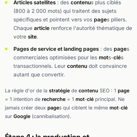
Articles satellites
: des
contenu
s plus ciblés
(800 à 2 000 mots) qui traitent des sujets
spécifiques et pointent vers vos
page
s piliers.
Chaque
article
renforce l'autorité thématique de
votre
site
.
Pages de service et landing pages
: des
page
s
commerciales optimisées pour les
mot
s-
clé
s
transactionnels. Leur
contenu
doit convaincre
autant que convertir.
La règle d'or de la
stratégie
de
contenu
SEO : 1
page
= 1 intention de
recherche
= 1
mot
-
clé
principal. Ne
jamais créer deux
page
s qui ciblent le même
mot
-
clé
sur
Google
(cannibalisation).
Étape 4 : la production et