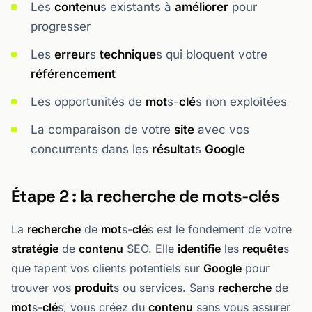
Les
contenu
s existants à
améliorer
pour
progresser
Les
erreur
s
technique
s qui bloquent votre
référencement
Les opportunités de
mot
s-
clé
s non exploitées
La comparaison de votre
site
avec vos
concurrents dans les
résultat
s
Google
Étape 2 : la recherche de mots-clés
La
recherche
de
mot
s-
clé
s est le fondement de votre
stratégie
de
contenu
SEO. Elle
identifie
les
requête
s
que tapent vos clients potentiels sur
Google
pour
trouver vos
produit
s ou services. Sans
recherche
de
mot
s-
clé
s, vous créez du
contenu
sans vous assurer