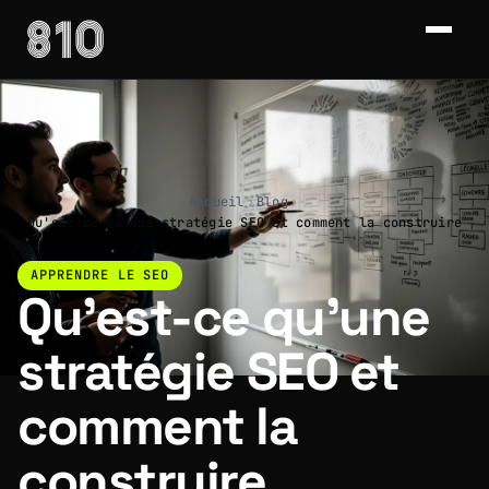
Accueil
›
Blog
›
Qu'est-ce qu'une stratégie SEO et comment la construire
APPRENDRE LE SEO
Qu'est-ce qu'une
stratégie SEO et
comment la
construire