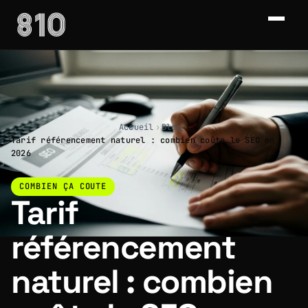
Accueil
›
Blog
›
Tarif référencement naturel : combien coûte le SEO en
2026
COMBIEN ÇA COUTE
Tarif
référencement
naturel : combien