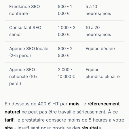
Freelance SEO
500 - 1
5 à 10
confirmé
000 €
heures/mois
Consultant SEO
1 000 - 2
10 à 20
senior
000 €
heures/mois
Agence SEO locale
800 - 2
Équipe dédiée
(2-5 pers.)
500 €
Agence SEO
2 000 -
Équipe
nationale (10+
10 000 €
pluridisciplinaire
pers.)
En dessous de 400 € HT par
mois
, le
référencement
naturel
ne peut pas être travaillé sérieusement. À ce
tarif
, le prestataire consacre moins de 5 heures à votre
site
- insuffisant pour produire des
résultat
s