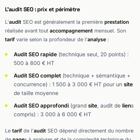
L'audit SEO : prix et périmètre
L'
audit
SEO est généralement la première
prestation
réalisée avant tout
accompagnement
mensuel. Son
tarif
varie selon la profondeur de l'
analyse
:
Audit SEO rapide
(technique seul, 20 points) :
500 à 800 € HT
Audit SEO complet
(technique + sémantique +
concurrence) : 1 500 à 3 000 € HT pour un
site
de taille moyenne
Audit SEO approfondi
(grand
site
, audit de
lien
s
compris) : 3 000 à 6 000 € HT
Le
tarif
de l'
audit
SEO dépend directement du nombre
de
page
s à analyser et de la complexité technique du