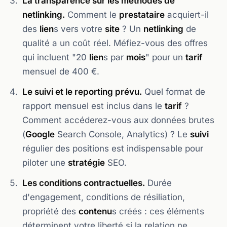
La transparence sur les méthodes de
netlinking.
Comment le
prestataire
acquiert-il
des
lien
s vers votre
site
? Un
netlinking
de
qualité a un coût réel. Méfiez-vous des offres
qui incluent "20
lien
s par
mois
" pour un
tarif
mensuel de 400 €.
Le suivi et le reporting prévu.
Quel format de
rapport mensuel est inclus dans le
tarif
?
Comment accéderez-vous aux données brutes
(
Google
Search Console, Analytics) ? Le
suivi
régulier des positions est indispensable pour
piloter une
stratégie
SEO.
Les conditions contractuelles.
Durée
d'engagement, conditions de résiliation,
propriété des
contenu
s créés : ces éléments
déterminent votre liberté si la relation ne