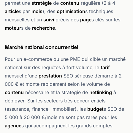
permet une
stratégie
de
contenu
régulière (2 à 4
article
s par
mois
), des
optimisation
s techniques
mensuelles et un
suivi
précis des
page
s clés sur les
moteur
s de
recherche
.
Marché national concurrentiel
Pour un e-commerce ou une PME qui cible un marché
national sur des requêtes à fort volume, le
tarif
mensuel d'une
prestation
SEO sérieuse démarre à 2
000 € et monte rapidement selon le volume de
contenu
nécessaire et la stratégie de
netlinking
à
déployer. Sur les secteurs très concurrentiels
(assurance, finance, immobilier), les
budget
s SEO de
5 000 à 20 000 €/mois ne sont pas rares pour les
agence
s qui accompagnent les grands comptes.