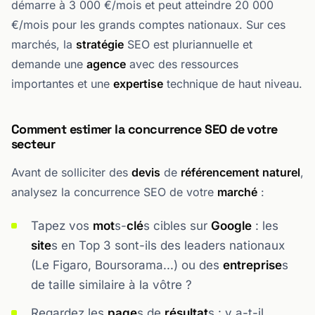
démarre à 3 000 €/mois et peut atteindre 20 000
€/mois pour les grands comptes nationaux. Sur ces
marchés, la
stratégie
SEO est pluriannuelle et
demande une
agence
avec des ressources
importantes et une
expertise
technique de haut niveau.
Comment estimer la concurrence SEO de votre
secteur
Avant de solliciter des
devis
de
référencement naturel
,
analysez la concurrence SEO de votre
marché
:
Tapez vos
mot
s-
clé
s cibles sur
Google
: les
site
s en Top 3 sont-ils des leaders nationaux
(Le Figaro, Boursorama...) ou des
entreprise
s
de taille similaire à la vôtre ?
Regardez les
page
s de
résultat
s : y a-t-il