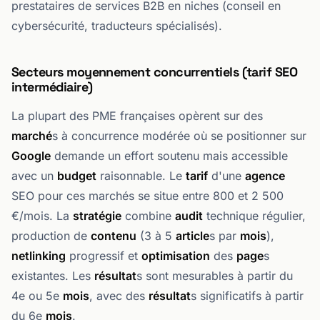
prestataires de services B2B en niches (conseil en
cybersécurité, traducteurs spécialisés).
Secteurs moyennement concurrentiels (tarif SEO
intermédiaire)
La plupart des PME françaises opèrent sur des
marché
s à concurrence modérée où se positionner sur
Google
demande un effort soutenu mais accessible
avec un
budget
raisonnable. Le
tarif
d'une
agence
SEO pour ces marchés se situe entre 800 et 2 500
€/mois. La
stratégie
combine
audit
technique régulier,
production de
contenu
(3 à 5
article
s par
mois
),
netlinking
progressif et
optimisation
des
page
s
existantes. Les
résultat
s sont mesurables à partir du
4e ou 5e
mois
, avec des
résultat
s significatifs à partir
du 6e
mois
.