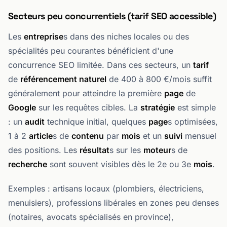
Secteurs peu concurrentiels (tarif SEO accessible)
Les
entreprise
s dans des niches locales ou des
spécialités peu courantes bénéficient d'une
concurrence SEO limitée. Dans ces secteurs, un
tarif
de
référencement naturel
de 400 à 800 €/mois suffit
généralement pour atteindre la première
page
de
Google
sur les requêtes cibles. La
stratégie
est simple
: un
audit
technique initial, quelques
page
s optimisées,
1 à 2
article
s de
contenu
par
mois
et un
suivi
mensuel
des positions. Les
résultat
s sur les
moteur
s de
recherche
sont souvent visibles dès le 2e ou 3e
mois
.
Exemples : artisans locaux (plombiers, électriciens,
menuisiers), professions libérales en zones peu denses
(notaires, avocats spécialisés en province),