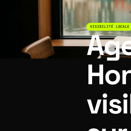
A
VISIBILITÉ LOCALE
Ag
Hon
visi