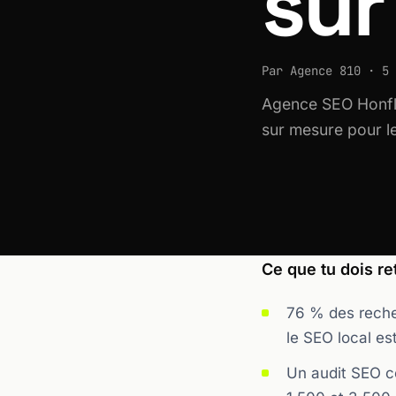
sur
Par Agence 810 · 5 
Agence SEO Honfleu
sur mesure pour le
Ce que tu dois ret
76 % des recher
le SEO local es
Un audit SEO c