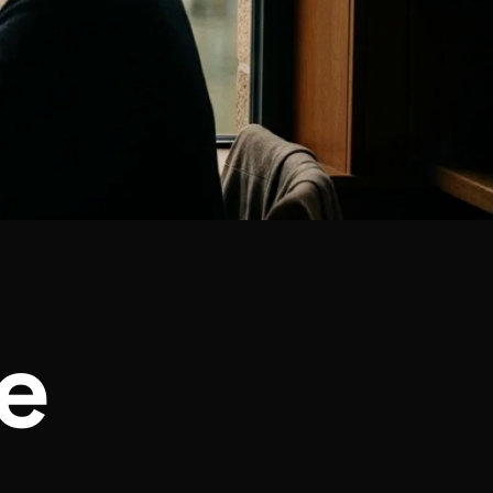
re
le