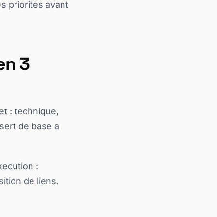
es priorites avant
en 3
et : technique,
 sert de base a
xecution :
ition de liens.