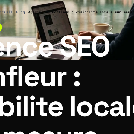
ccueil
›
Blog
›
Agence SEO Honfleur : visibilite locale sur mesu
ence SEO
fleur :
bilite loca