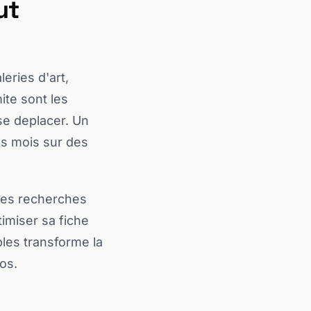
ut
eries d'art,
te sont les
 se deplacer. Un
es mois sur des
 des recherches
imiser sa fiche
bles transforme la
os.