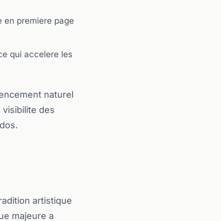
ble en premiere page
e qui accelere les
rencement naturel
visibilite des
ados.
adition artistique
que majeure a