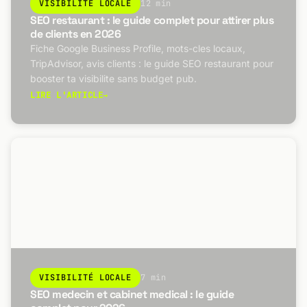
VISIBILITÉ LOCALE
12 min
SEO restaurant : le guide complet pour attirer plus
de clients en 2026
Fiche Google Business Profile, mots-cles locaux,
TripAdvisor, avis clients : le guide SEO restaurant pour
booster ta visibilite sans budget pub.
LIRE L'ARTICLE
→
VISIBILITÉ LOCALE
7 min
SEO medecin et cabinet medical : le guide