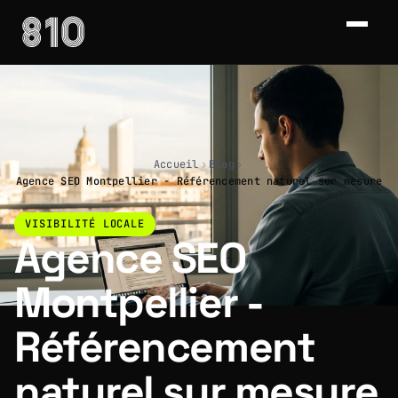
Accueil
›
Blog
›
Agence SEO Montpellier - Référencement naturel sur mesure
VISIBILITÉ LOCALE
Agence SEO
Montpellier -
Référencement
naturel sur mesure