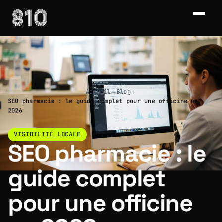
Accueil
›
Blog
›
SEO pharmacie : le guide complet pour une officine en
2026
VISIBILITÉ LOCALE
SEO pharmacie : le
guide complet
pour une officine