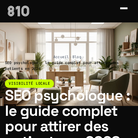
Accueil
›
Blog
›
SEO psychologue : le guide complet pour attirer des
patients en 2026
VISIBILITÉ LOCALE
SEO psychologue :
le guide complet
pour attirer des